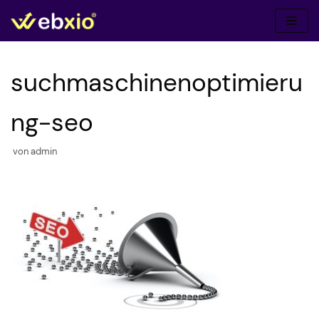
Zum
Inhalt
springen
suchmaschinenoptimieru
ng-seo
von
admin